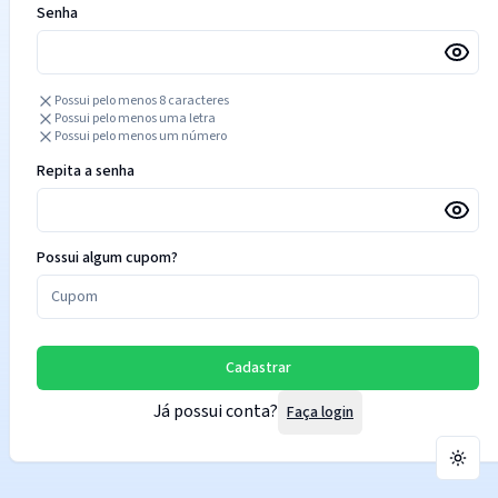
Senha
Possui pelo menos 8 caracteres
Possui pelo menos uma letra
Possui pelo menos um número
Repita a senha
Possui algum cupom?
Cadastrar
Já possui conta?
Faça login
Troca